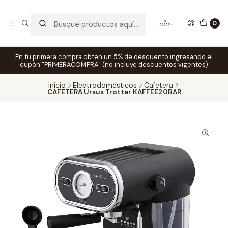
0
En tu primera compra obten un 5% de descuento ingresando el
cupón "PRIMERACOMPRA" (no incluye descuentos vigentes)
Inicio
Electrodomésticos
Cafetera
CAFETERA Ursus Trotter KAFFEE20BAR