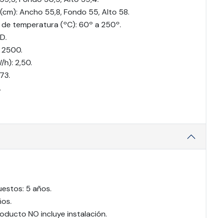
(cm): Ancho 55,8, Fondo 55, Alto 58.
 de temperatura (ºC): 60º a 250º.
 D.
 2500.
h): 2,50.
73.
.
uestos: 5 años.
ños.
oducto NO incluye instalación.