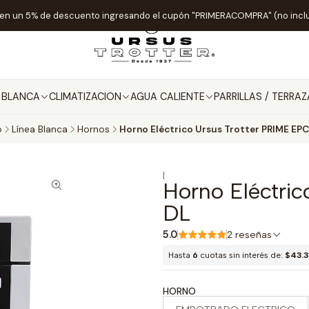
ten un 5% de descuento ingresando el cupón "PRIMERACOMPRA" (no incl
A BLANCA
CLIMATIZACION
AGUA CALIENTE
PARRILLAS / TERRAZ
o
Línea Blanca
Hornos
Horno Eléctrico Ursus Trotter PRIME EP
|
Horno Eléctri
DL
5.0
2 reseñas
Hasta
6
cuotas sin interés de:
$43.3
HORNO