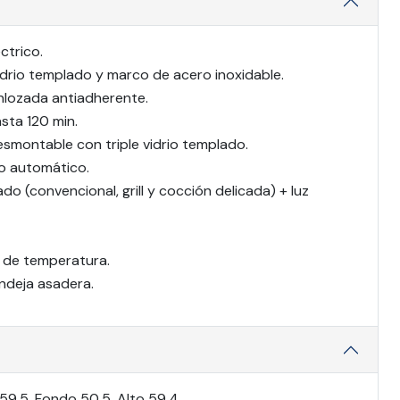
ctrico.
idrio templado y marco de acero inoxidable.
enlozada antiadherente.
sta 120 min.
smontable con triple vidrio templado.
o automático.
o (convencional, grill y cocción delicada) + luz
 de temperatura.
bandeja asadera.
9,5, Fondo 50,5, Alto 59,4.