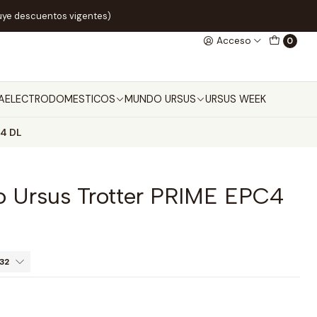
uye descuentos vigentes)
Acceso
0
A
ELECTRODOMESTICOS
MUNDO URSUS
URSUS WEEK
C4 DL
co Ursus Trotter PRIME EPC4
32