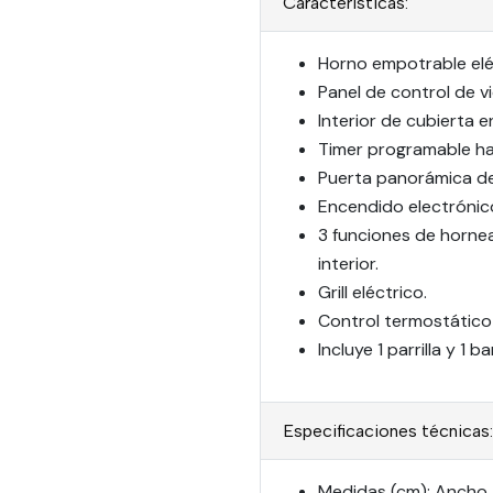
Características:
Horno empotrable elé
Panel de control de v
Interior de cubierta 
Timer programable ha
Puerta panorámica de
Encendido electrónic
3 funciones de hornead
interior.
Grill eléctrico.
Control termostático
Incluye 1 parrilla y 1 
Especificaciones técnicas:
Medidas (cm): Ancho 5