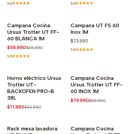
5.0
5.0
Campana Cocina
Campana UT FS 60
-16% OFF
Agotado
Ursus Trotter UT FF-
Inox 1M
60 BLANCA 1M
$73.990
$58.990
$69.990
5.0
5.0
Horno eléctrico Ursus
Campana Cocina
-15% OFF
-11% OFF
Trotter UT-
Ursus Trotter UT FF-
BACKOFEN PRO-B
60 INOX 1M
38L
$79.990
$89.990
$71.990
$84.990
Rack mesa lavadora
Campana Cocina
-18% OFF