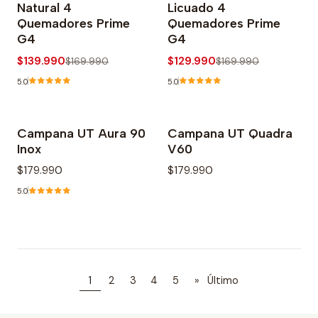
Natural 4
Licuado 4
Agotado
Quemadores Prime
Quemadores Prime
G4
G4
$139.990
$129.990
$169.990
$169.990
5.0
5.0
Campana UT Aura 90
Campana UT Quadra
Agotado
Inox
V60
$179.990
$179.990
5.0
1
2
3
4
5
»
Último