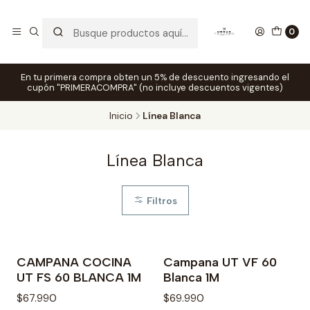
0
En tu primera compra obten un 5% de descuento ingresando el
cupón "PRIMERACOMPRA" (no incluye descuentos vigentes)
Inicio
Línea Blanca
Línea Blanca
Filtros
CAMPANA COCINA
Campana UT VF 60
Agotado
UT FS 60 BLANCA 1M
Blanca 1M
$67.990
$69.990