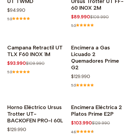
UT TWMD
Ursus Trotter UT FF-
60 INOX 2M
$94.990
$89.990
$109.990
5.0
5.0
Campana Retractil UT
Encimera a Gas
-15% OFF
TLX F60 INOX 1M
Licuado 2
Agotado
Quemadores Prime
$93.990
$109.990
G2
5.0
$129.990
5.0
Horno Eléctrico Ursus
Encimera Eléctrica 2
Agotado
-20% OFF
Trotter UT-
Platos Prime E2P
BACKOFEN PRO-I 60L
$103.990
$129.990
$129.990
4.6