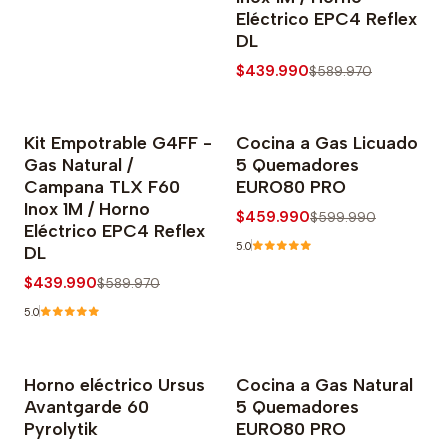
Eléctrico EPC4 Reflex
DL
$439.990
$589.970
Kit Empotrable G4FF -
Cocina a Gas Licuado
-25% OFF
-23% OFF
Gas Natural /
5 Quemadores
Agotado
Campana TLX F60
EURO80 PRO
Inox 1M / Horno
$459.990
$599.990
Eléctrico EPC4 Reflex
5.0
DL
$439.990
$589.970
5.0
Horno eléctrico Ursus
Cocina a Gas Natural
-15% OFF
-23% OFF
Avantgarde 60
5 Quemadores
Pyrolytik
EURO80 PRO