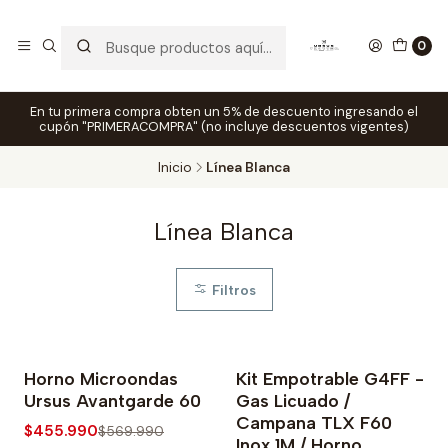
0
En tu primera compra obten un 5% de descuento ingresando el
cupón "PRIMERACOMPRA" (no incluye descuentos vigentes)
Inicio
Línea Blanca
Línea Blanca
Filtros
Horno Microondas
Kit Empotrable G4FF -
-20% OFF
-25% OFF
Ursus Avantgarde 60
Gas Licuado /
Campana TLX F60
$455.990
$569.990
Inox 1M / Horno