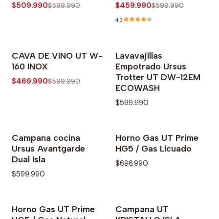
$509.990
$459.990
$599.990
$599.990
4.3
CAVA DE VINO UT W-
Lavavajillas
-22% OFF
No disponible
160 INOX
Empotrado Ursus
Trotter UT DW-12EM
$469.990
$599.990
ECOWASH
$599.990
Campana cocina
Horno Gas UT Prime
Agotado
Ursus Avantgarde
HG5 / Gas Licuado
Dual Isla
$696.990
$599.990
Horno Gas UT Prime
Campana UT
Agotado
-26% OFF