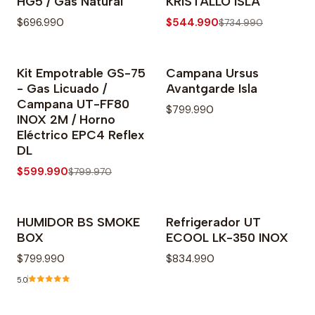
HG5 / Gas Natural
KRISTALLO ISLA
$696.990
$544.990
$734.990
Kit Empotrable GS-75
Campana Ursus
-25% OFF
- Gas Licuado /
Avantgarde Isla
Campana UT-FF80
$799.990
INOX 2M / Horno
Eléctrico EPC4 Reflex
DL
$599.990
$799.970
HUMIDOR BS SMOKE
Refrigerador UT
BOX
ECOOL LK-350 INOX
$799.990
$834.990
5.0