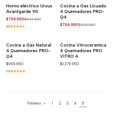
Horno eléctrico Ursus
Cocina a Gas Licuado
-20% OFF
-17% OFF
Avantgarde 90
4 Quemadores PRO-
Agotado
Q4
$759.990
$949.990
$794.990
$959.990
4.0
Cocina a Gas Natural
Cocina Vitroceramica
4 Quemadores PRO-
4 Quemadores PRO
Q4
VITRO 4
$959.990
$1.279.990
5.0
Primero
«
1
2
3
4
5