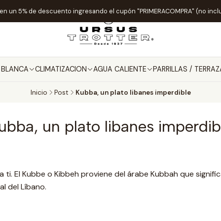
ten un 5% de descuento ingresando el cupón "PRIMERACOMPRA" (no incl
A BLANCA
CLIMATIZACION
AGUA CALIENTE
PARRILLAS / TERRAZ
Inicio
Post
Kubba, un plato libanes imperdible
ubba, un plato libanes imperdib
a ti. El Kubbe o Kibbeh proviene del árabe Kubbah que signifi
al del Líbano.