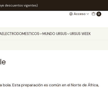
uye descuentos vigentes)
Acceso
0
A
ELECTRODOMESTICOS
MUNDO URSUS
URSUS WEEK
le
ca bola. Esta preparación es común en el Norte de África,