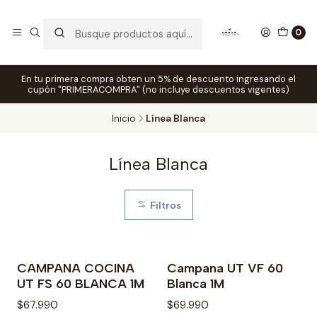
0
En tu primera compra obten un 5% de descuento ingresando el
cupón "PRIMERACOMPRA" (no incluye descuentos vigentes)
Inicio
Línea Blanca
Línea Blanca
Filtros
CAMPANA COCINA
Campana UT VF 60
Agotado
UT FS 60 BLANCA 1M
Blanca 1M
$67.990
$69.990