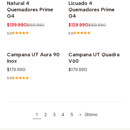
Natural 4
Licuado 4
Agotado
Quemadores Prime
Quemadores Prime
G4
G4
$139.990
$129.990
$169.990
$169.990
5.0
5.0
Campana UT Aura 90
Campana UT Quadra
Agotado
Inox
V60
$179.990
$179.990
5.0
1
2
3
4
5
»
Último