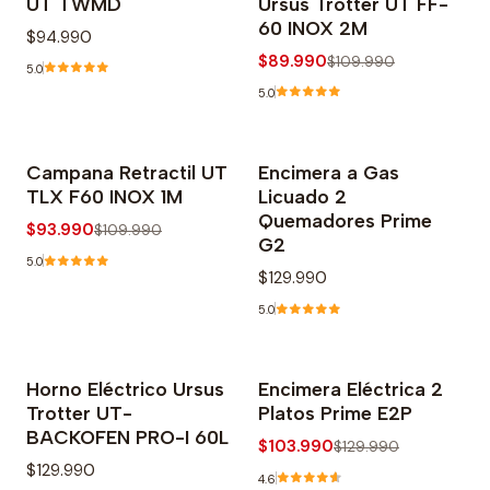
UT TWMD
Ursus Trotter UT FF-
60 INOX 2M
$94.990
$89.990
$109.990
5.0
5.0
Campana Retractil UT
Encimera a Gas
-15% OFF
TLX F60 INOX 1M
Licuado 2
Agotado
Quemadores Prime
$93.990
$109.990
G2
5.0
$129.990
5.0
Horno Eléctrico Ursus
Encimera Eléctrica 2
Agotado
-20% OFF
Trotter UT-
Platos Prime E2P
BACKOFEN PRO-I 60L
$103.990
$129.990
$129.990
4.6