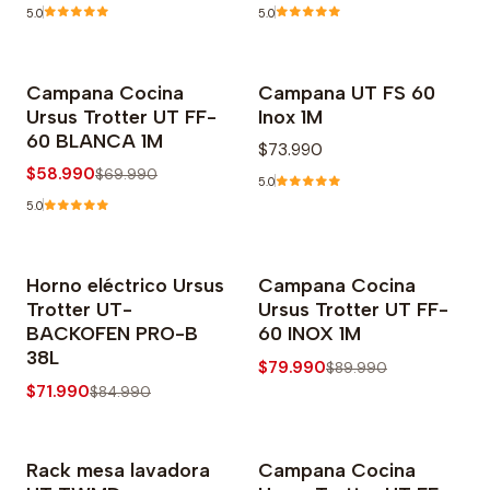
5.0
5.0
Campana Cocina
Campana UT FS 60
-16% OFF
Agotado
Ursus Trotter UT FF-
Inox 1M
60 BLANCA 1M
$73.990
$58.990
$69.990
5.0
5.0
Horno eléctrico Ursus
Campana Cocina
-15% OFF
-11% OFF
Trotter UT-
Ursus Trotter UT FF-
BACKOFEN PRO-B
60 INOX 1M
38L
$79.990
$89.990
$71.990
$84.990
Rack mesa lavadora
Campana Cocina
-18% OFF