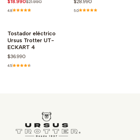
$18.990
$28.990
$21.990
4.8
5.0
Tostador eléctrico
Ursus Trotter UT-
ECKART 4
$36.990
4.5