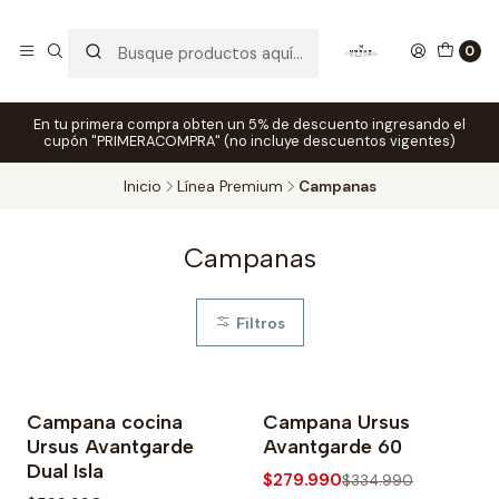
0
En tu primera compra obten un 5% de descuento ingresando el
cupón "PRIMERACOMPRA" (no incluye descuentos vigentes)
Inicio
Línea Premium
Campanas
Campanas
Filtros
Campana cocina
Campana Ursus
-16% OFF
Ursus Avantgarde
Avantgarde 60
Dual Isla
$279.990
$334.990