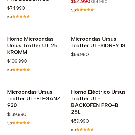
$84.990
$94.990
$74.990
5.0
5.0
Horno Microondas
Microondas Ursus
Agotado
Agotado
Ursus Trotter UT 25
Trotter UT-SIDNEY 18
KROMM
$69.990
$109.990
5.0
Microondas Ursus
Horno Eléctrico Ursus
Trotter UT-ELEGANZ
Trotter UT-
930
BACKOFEN PRO-B
25L
$139.990
$59.990
5.0
5.0