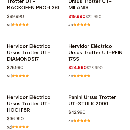
Trotter UT-
Ursus Trotter UT-
BACKOFEN PRO-I 38L
MILAN18
$99.990
$19.990
$22.990
5.0
4.8
Hervidor Eléctrico
Hervidor Eléctrico
-14% OFF
Ursus Trotter UT-
Ursus Trotter UT-REIN
DIAMONDS17
17SS
$26.990
$24.990
$28.990
5.0
5.0
Hervidor Eléctrico
Panini Ursus Trotter
Ursus Trotter UT-
UT-STULK 2000
HOCH18R
$42.990
$36.990
5.0
5.0