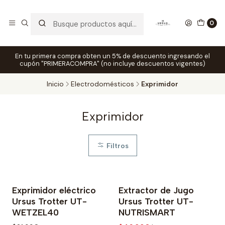
0
En tu primera compra obten un 5% de descuento ingresando el
cupón "PRIMERACOMPRA" (no incluye descuentos vigentes)
Inicio
Electrodomésticos
Exprimidor
Exprimidor
Filtros
Exprimidor eléctrico
Extractor de Jugo
-13% OFF
Ursus Trotter UT-
Ursus Trotter UT-
WETZEL40
NUTRISMART