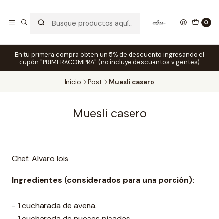
0
En tu primera compra obten un 5% de descuento ingresando el
cupón "PRIMERACOMPRA" (no incluye descuentos vigentes)
Inicio
Post
Muesli casero
Muesli casero
Chef: Alvaro lois
Ingredientes (considerados para una porción):
- 1 cucharada de avena.⁣
- 1 cucharada de nueces picadas.⁣