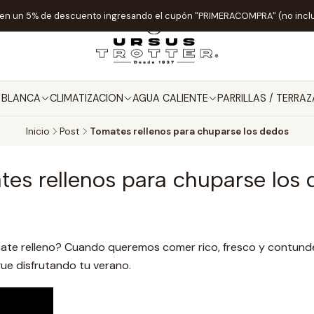
ten un 5% de descuento ingresando el cupón "PRIMERACOMPRA" (no incl
A BLANCA
CLIMATIZACION
AGUA CALIENTE
PARRILLAS / TERRAZ
Inicio
Post
Tomates rellenos para chuparse los dedos
es rellenos para chuparse los
ate relleno? Cuando queremos comer rico, fresco y contundent
gue disfrutando tu verano.