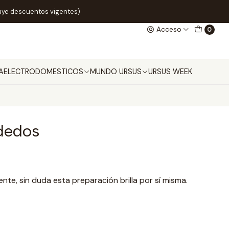
uye descuentos vigentes)
Acceso
0
A
ELECTRODOMESTICOS
MUNDO URSUS
URSUS WEEK
 dedos
e, sin duda esta preparación brilla por sí misma.