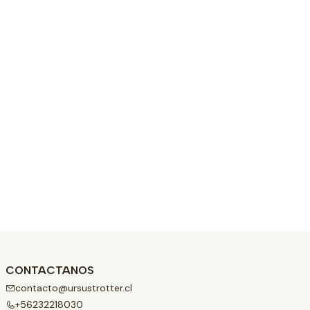
CONTACTANOS
contacto@ursustrotter.cl
+56232218030