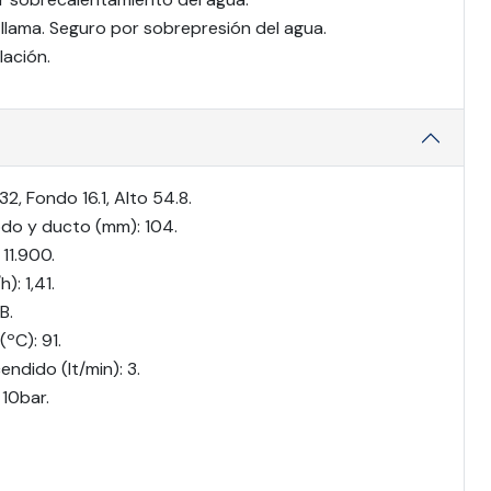
 llama. Seguro por sobrepresión del agua.
lación.
2, Fondo 16.1, Alto 54.8.
odo y ducto (mm): 104.
11.900.
: 1,41.
B.
ºC): 91.
ndido (lt/min): 3.
 10bar.