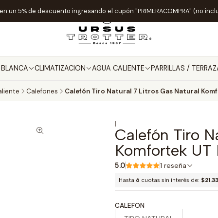
ten un 5% de descuento ingresando el cupón "PRIMERACOMPRA" (no incl
A BLANCA
CLIMATIZACION
AGUA CALIENTE
PARRILLAS / TERRAZ
liente
Calefones
Calefón Tiro Natural 7 Litros Gas Natural Ko
|
Calefón Tiro Na
Komfortek UT
5.0
1 reseña
Hasta
6
cuotas sin interés de:
$21.3
CALEFON