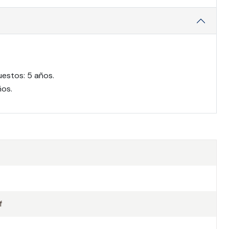
uestos: 5 años.
ños.
f