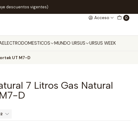
uye descuentos vigentes)
Acceso
0
A
ELECTRODOMESTICOS
MUNDO URSUS
URSUS WEEK
mfortek UT M7-D
tural 7 Litros Gas Natural
 M7-D
32