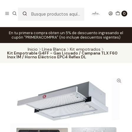
0
En tu primera compra obten un 5% de descuento ingresando el
cupón "PRIMERACOMPRA" (no incluye descuentos vigentes)
Inicio
Línea Blanca
Kit empotrados
Kit Empotrable G4FF - Gas Licuado / Campana TLX F60
Inox 1M / Horno Eléctrico EPC4 Reflex DL