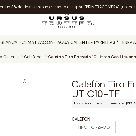
ten un 5% de descuento ingresando el cupón "PRIMERACOMPRA" (no incl
A BLANCA
CLIMATIZACION
AGUA CALIENTE
PARRILLAS / TERRAZ
a Caliente
Calefones
Calefón Tiro Forzado 10 Litros Gas Licuad
|
Calefón Tiro F
UT C10-TF
Hasta
6
cuotas sin interés de:
$37.
CALEFON
TIRO FORZADO