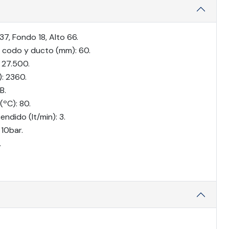
7, Fondo 18, Alto 66.
n codo y ducto (mm): 60.
 27.500.
: 2360.
B.
ºC): 80.
ndido (lt/min): 3.
 10bar.
.