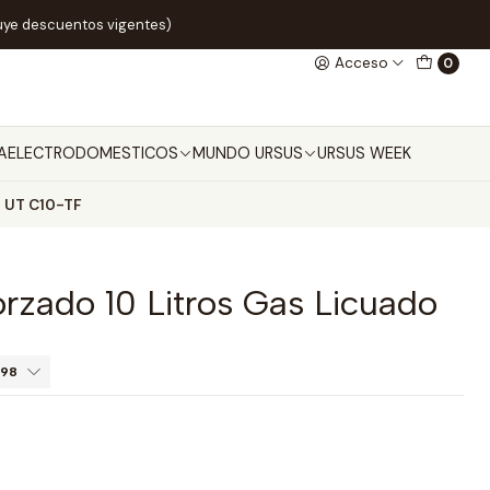
uye descuentos vigentes)
Acceso
0
A
ELECTRODOMESTICOS
MUNDO URSUS
URSUS WEEK
o UT C10-TF
orzado 10 Litros Gas Licuado
498