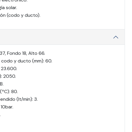
a solar.
ción (codo y ducto).
7, Fondo 18, Alto 66.
n codo y ducto (mm): 60.
 23.600.
: 2050.
B.
ºC): 80.
ndido (lt/min): 3.
 10bar.
.