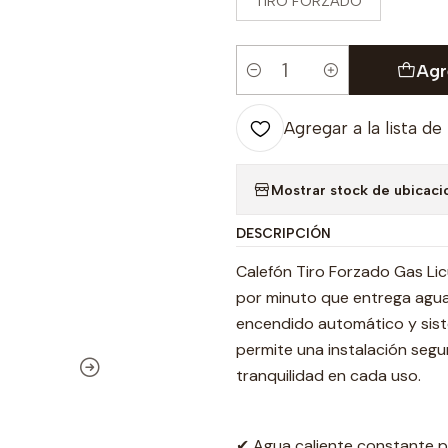
TIRO FORZADO
Agr
Cantidad
Agregar a la lista de
Mostrar stock de ubicaci
DESCRIPCIÓN
Calefón Tiro Forzado Gas Lic
por minuto que entrega agua 
encendido automático y sist
permite una instalación segu
tranquilidad en cada uso.
✔ Agua caliente constante p