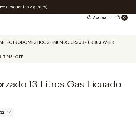
uye descuentos vigentes)
Acceso
0
A
ELECTRODOMESTICOS
MUNDO URSUS
URSUS WEEK
o UT R13-CTF
orzado 13 Litros Gas Licuado
32