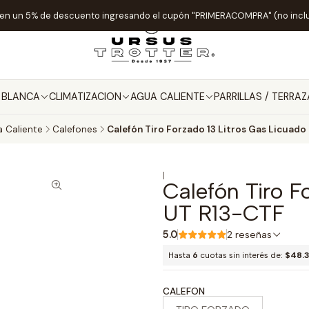
ten un 5% de descuento ingresando el cupón "PRIMERACOMPRA" (no incl
A BLANCA
CLIMATIZACION
AGUA CALIENTE
PARRILLAS / TERRAZ
 Caliente
Calefones
Calefón Tiro Forzado 13 Litros Gas Licuad
|
Calefón Tiro F
UT R13-CTF
5.0
2 reseñas
Hasta
6
cuotas sin interés de:
$48.3
CALEFON