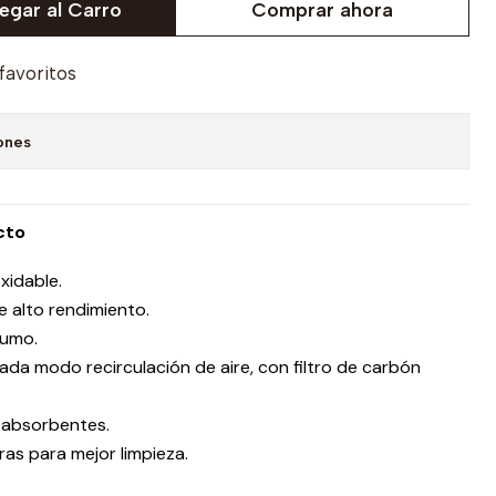
egar al Carro
Comprar ahora
 favoritos
ones
cto
xidable.
e alto rendimiento.
sumo.
da modo recirculación de aire, con filtro de carbón
y absorbentes.
as para mejor limpieza.