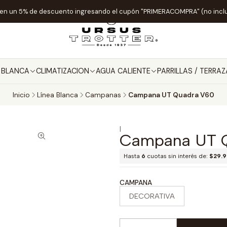
ten un 5% de descuento ingresando el cupón "PRIMERACOMPRA" (no incl
A BLANCA
CLIMATIZACION
AGUA CALIENTE
PARRILLAS / TERRAZ
Inicio
Línea Blanca
Campanas
Campana UT Quadra V60
|
Campana UT 
Hasta
6
cuotas sin interés de:
$29.
CAMPANA
DECORATIVA