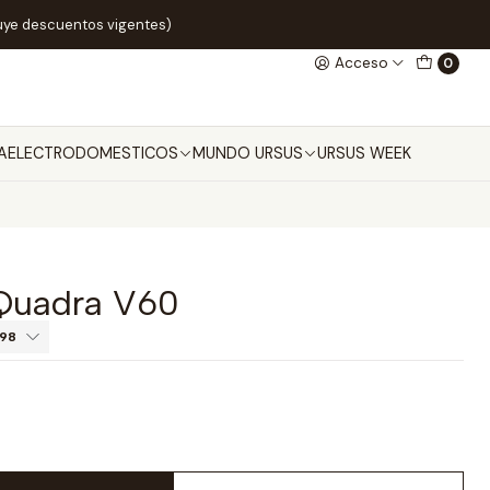
uye descuentos vigentes)
Acceso
0
A
ELECTRODOMESTICOS
MUNDO URSUS
URSUS WEEK
Quadra V60
998