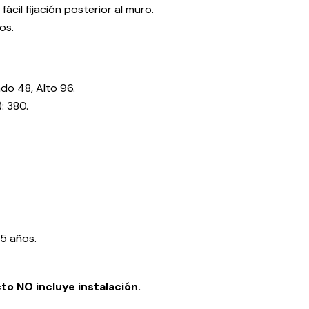
ácil fijación posterior al muro.
os.
do 48, Alto 96.
: 380.
 5 años.
o NO incluye instalación.