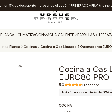
ten un 5% de descuento ingresando el cupón "PRIMERACOMPRA" (no incl
A BLANCA
CLIMATIZACION
AGUA CALIENTE
PARRILLAS / TERRAZ
Línea Blanca
Cocinas
Cocina a Gas Licuado 5 Quemadores EUR
|
Cocina a Gas 
EURO80 PRO
5.0
1 reseña
Hasta
6
cuotas sin interés de:
$76.
COCINA