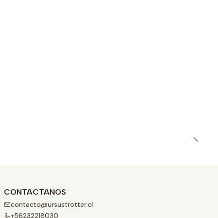
CONTACTANOS
contacto@ursustrotter.cl
+56232218030