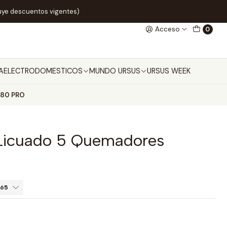
uye descuentos vigentes)
Acceso
0
A
ELECTRODOMESTICOS
MUNDO URSUS
URSUS WEEK
O80 PRO
Licuado 5 Quemadores
665