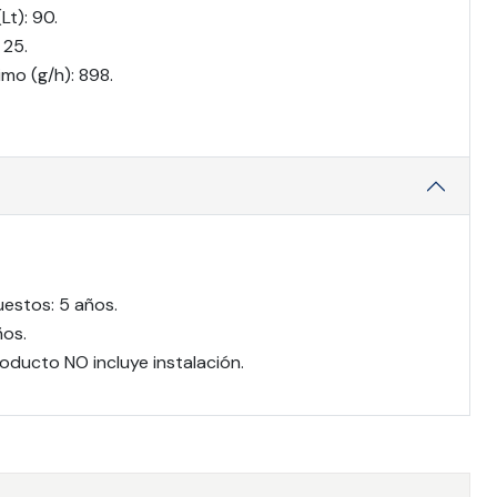
t): 90.
 25.
o (g/h): 898.
uestos: 5 años.
ños.
oducto NO incluye instalación.