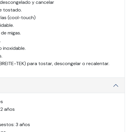
 descongelado y cancelar
de tostado.
ías (cool-touch)
idable.
 de migas.
.
o inoxidable.
s.
 (BREITE-TEK) para tostar, descongelar o recalentar.
es
 2 años
uestos: 3 años