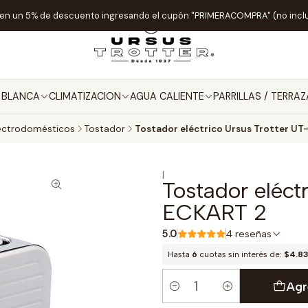
ten un 5% de descuento ingresando el cupón "PRIMERACOMPRA" (no incl
A BLANCA
CLIMATIZACION
AGUA CALIENTE
PARRILLAS / TERRAZ
ectrodomésticos
Tostador
Tostador eléctrico Ursus Trotter U
|
Tostador eléct
ECKART 2
5.0
4 reseñas
Hasta
6
cuotas sin interés de:
$4.83
Agr
Cantidad