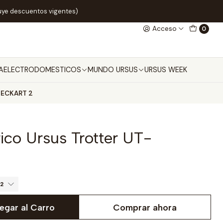
uye descuentos vigentes)
Acceso
0
A
ELECTRODOMESTICOS
MUNDO URSUS
URSUS WEEK
T-ECKART 2
rico Ursus Trotter UT-
2
egar al Carro
Comprar ahora