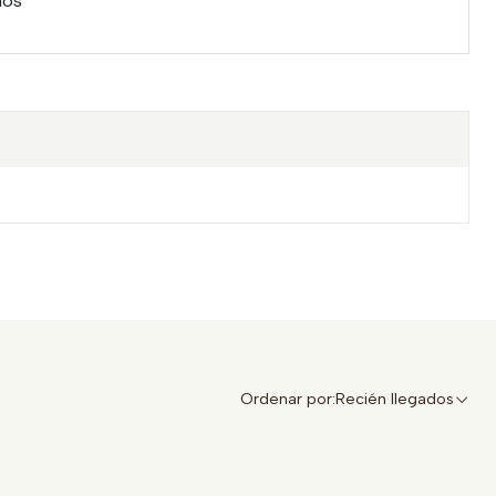
ños
Ordenar por:
Recién llegados