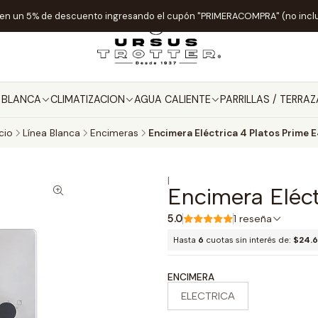
ten un 5% de descuento ingresando el cupón "PRIMERACOMPRA" (no incl
A BLANCA
CLIMATIZACION
AGUA CALIENTE
PARRILLAS / TERRAZ
icio
Línea Blanca
Encimeras
Encimera Eléctrica 4 Platos Prime 
|
Encimera Eléct
5.0
1 reseña
Hasta
6
cuotas sin interés de:
$24.
ENCIMERA
ELECTRICA