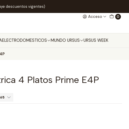
uye descuentos vigentes)
Acceso
0
A
ELECTRODOMESTICOS
MUNDO URSUS
URSUS WEEK
E4P
rica 4 Platos Prime E4P
665