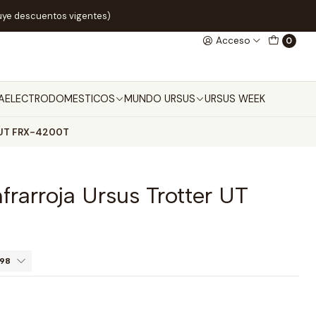
uye descuentos vigentes)
Acceso
0
A
ELECTRODOMESTICOS
MUNDO URSUS
URSUS WEEK
r UT FRX-4200T
frarroja Ursus Trotter UT
998