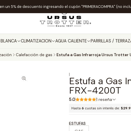
ten un 5% de descuento ingresando el cupón "PRIMERACOMPRA" (no incl
A BLANCA
CLIMATIZACION
AGUA CALIENTE
PARRILLAS / TERRAZ
zación
Calefacción de gas
Estufa a Gas Infrarroja Ursus Trotte
|
Estufa a Gas In
FRX-4200T
5.0
1 reseña
Hasta
6
cuotas sin interés de:
$29.
ESTUFAS