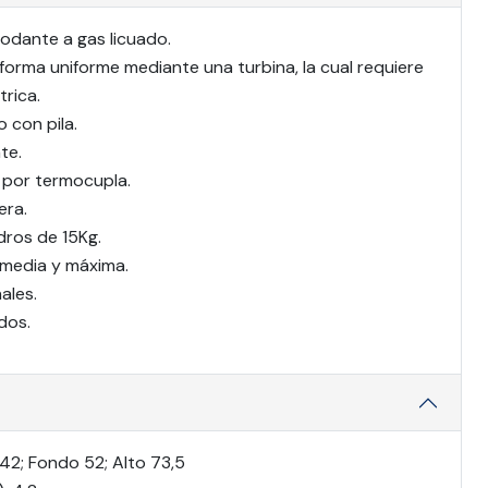
rodante a gas licuado.
 forma uniforme mediante una turbina, la cual requiere
trica.
 con pila.
te.
 por termocupla.
era.
dros de 15Kg.
 media y máxima.
ales.
idos.
42; Fondo 52; Alto 73,5