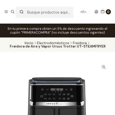
0
En tu primera compra obten un 5% de descuento ingresando el
cupón "PRIMERACOMPRA" (no incluye descuentos vigentes)
Inicio
Electrodomésticos
Freidora
Freidora de Aire y Vapor Ursus Trotter UT-STEAMFRYER