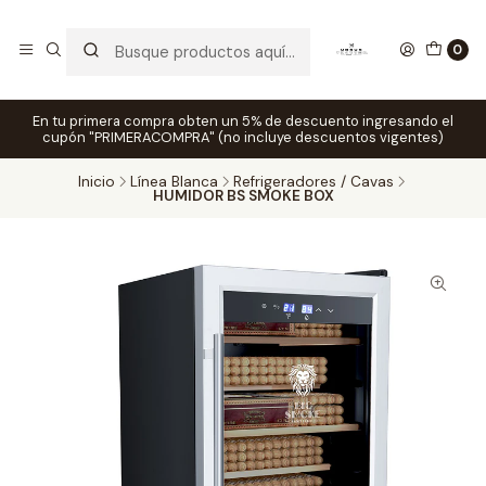
0
En tu primera compra obten un 5% de descuento ingresando el
cupón "PRIMERACOMPRA" (no incluye descuentos vigentes)
Inicio
Línea Blanca
Refrigeradores / Cavas
HUMIDOR BS SMOKE BOX