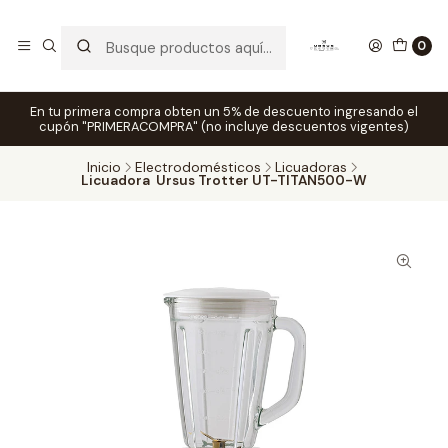
0
En tu primera compra obten un 5% de descuento ingresando el
cupón "PRIMERACOMPRA" (no incluye descuentos vigentes)
Inicio
Electrodomésticos
Licuadoras
Licuadora Ursus Trotter UT-TITAN500-W