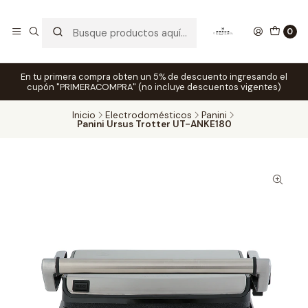
0
En tu primera compra obten un 5% de descuento ingresando el
cupón "PRIMERACOMPRA" (no incluye descuentos vigentes)
Inicio
Electrodomésticos
Panini
Panini Ursus Trotter UT-ANKE180