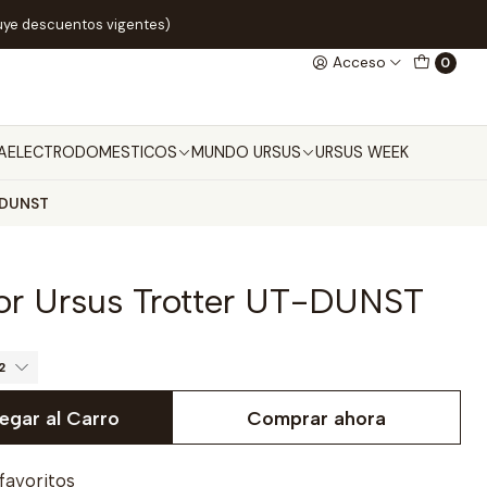
uye descuentos vigentes)
Acceso
0
A
ELECTRODOMESTICOS
MUNDO URSUS
URSUS WEEK
T-DUNST
or Ursus Trotter UT-DUNST
2
egar al Carro
Comprar ahora
 favoritos