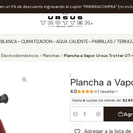
ten un 5% de descuento ingresando el cupón "PRIMERACOMPRA" (no incl
A BLANCA
CLIMATIZACION
AGUA CALIENTE
PARRILLAS / TERRAZ
Electrodomésticos
Planchas
Plancha a Vapor Ursus Trotter U
|
Plancha a Vap
4.0
1 reseña
Hasta
6
cuotas sin interés de:
$2.83
Agr
Cantidad
Agregar a la lista de