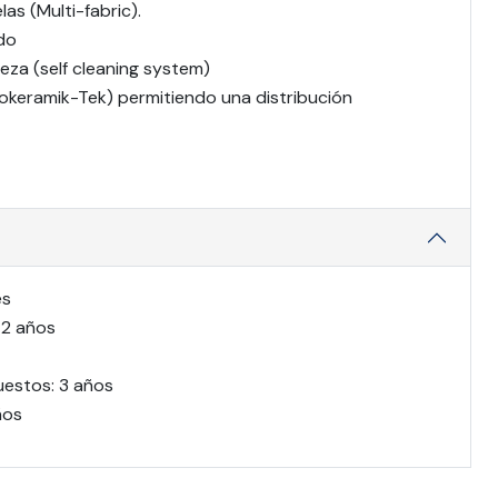
las (Multi-fabric).
do
eza (self cleaning system)
okeramik-Tek) permitiendo una distribución
es
 2 años
uestos: 3 años
ños