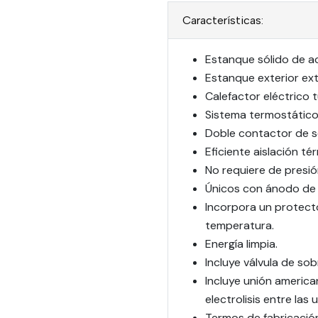
Características:
Estanque sólido de a
Estanque exterior ext
Calefactor eléctrico t
Sistema termostático 
Doble contactor de se
Eficiente aislación té
No requiere de presi
Únicos con ánodo de sa
Incorpora un protect
temperatura.
Energía limpia.
Incluye válvula de sob
Incluye unión american
electrolisis entre las 
Termos de fabricació