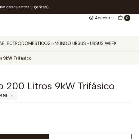
uye descuentos vigentes)
Acceso
0
A
ELECTRODOMESTICOS
MUNDO URSUS
URSUS WEEK
s 9kW Trifásico
o 200 Litros 9kW Trifásico
.998