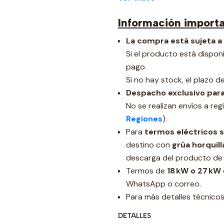
Información import
La compra está sujeta a
Si el producto está dispon
pago.
Si no hay stock, el plazo d
Despacho exclusivo para
No se realizan envíos a reg
Regiones
).
Para
termos eléctricos s
destino con
grúa horquill
descarga del producto de
Termos de
18 kW o 27 kW
WhatsApp o correo.
Para más detalles técnicos,
DETALLES