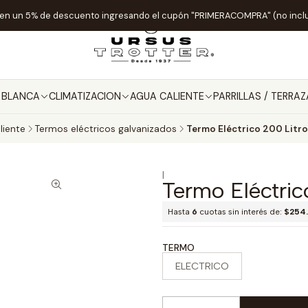
ten un 5% de descuento ingresando el cupón "PRIMERACOMPRA" (no incl
A BLANCA
CLIMATIZACION
AGUA CALIENTE
PARRILLAS / TERRAZ
liente
Termos eléctricos galvanizados
Termo Eléctrico 200 Litro
|
Termo Eléctric
Hasta
6
cuotas sin interés de:
$254
TERMO
ELECTRICO