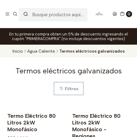
0
En tu primera compra obten un 5% de descuento ingresando el
cupón "PRIMERACOMPRA" (no incluye descuentos vigentes)
Inicio
Agua Caliente
Termos eléctricos galvanizados
Termos eléctricos galvanizados
Filtros
Termo Eléctrico 80
Termo Eléctrico 80
Agotado
Litros 2kW
Litros 2kW
Monofásico
Monofásico -
Regiones