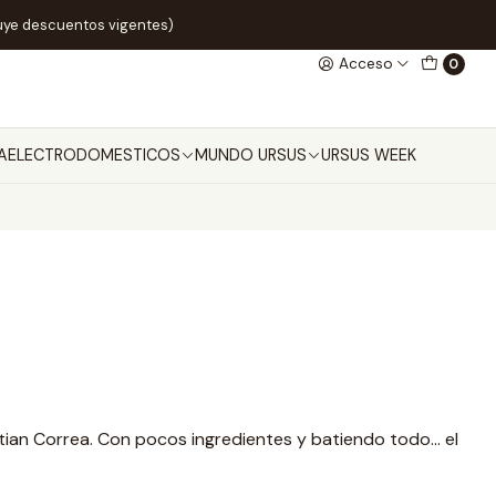
uye descuentos vigentes)
Acceso
0
A
ELECTRODOMESTICOS
MUNDO URSUS
URSUS WEEK
tian Correa. Con pocos ingredientes y batiendo todo… el