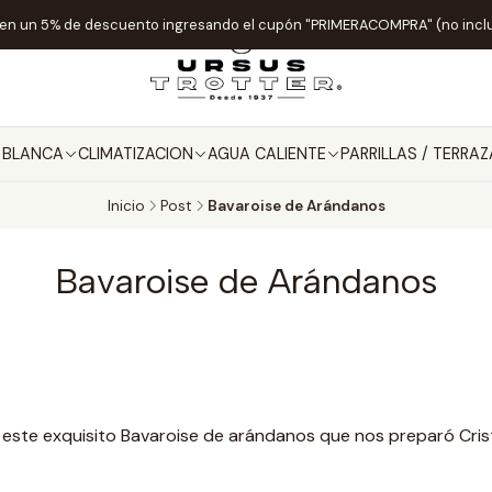
ten un 5% de descuento ingresando el cupón "PRIMERACOMPRA" (no incl
A BLANCA
CLIMATIZACION
AGUA CALIENTE
PARRILLAS / TERRAZ
Inicio
Post
Bavaroise de Arándanos
Bavaroise de Arándanos
 este exquisito Bavaroise de arándanos que nos preparó Cris