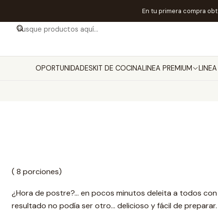
En tu primera compra ob
OPORTUNIDADES
KIT DE COCINA
LINEA PREMIUM
LINE
( 8 porciones)
¿Hora de postre?... en pocos minutos deleita a todos con
resultado no podía ser otro… delicioso y fácil de preparar.