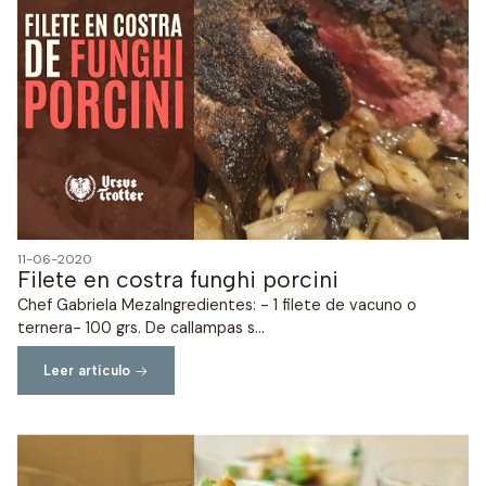
11-06-2020
Filete en costra funghi porcini
Chef Gabriela MezaIngredientes: - 1 filete de vacuno o
ternera- 100 grs. De callampas s...
Leer artículo