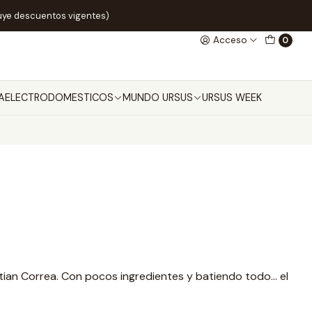
uye descuentos vigentes)
Acceso
0
A
ELECTRODOMESTICOS
MUNDO URSUS
URSUS WEEK
tian Correa. Con pocos ingredientes y batiendo todo… el