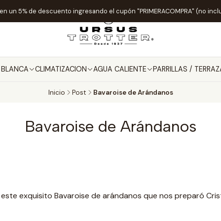
ten un 5% de descuento ingresando el cupón "PRIMERACOMPRA" (no incl
A BLANCA
CLIMATIZACION
AGUA CALIENTE
PARRILLAS / TERRAZ
Inicio
Post
Bavaroise de Arándanos
Bavaroise de Arándanos
 este exquisito Bavaroise de arándanos que nos preparó Cris