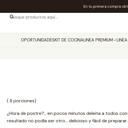
En tu primera compra ob
OPORTUNIDADES
KIT DE COCINA
LINEA PREMIUM
LINE
( 8 porciones)
¿Hora de postre?... en pocos minutos deleita a todos con
resultado no podía ser otro… delicioso y fácil de preparar.