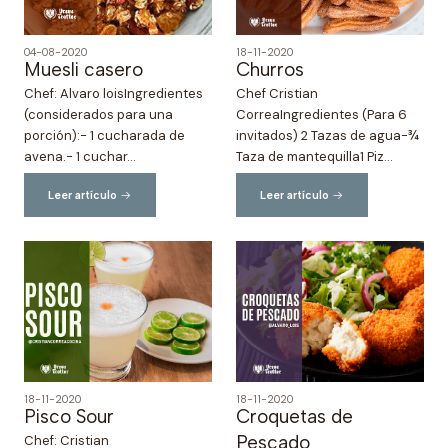
04-08-2020
18-11-2020
Muesli casero
Churros
Chef: Alvaro loisIngredientes
Chef Cristian
(considerados para una
CorreaIngredientes (Para 6
porción):⁣- 1 cucharada de
invitados) 2 Tazas de agua-¾
avena.⁣- 1 cuchar...
Taza de mantequilla1 Piz...
Leer artículo
Leer artículo
18-11-2020
18-11-2020
Pisco Sour
Croquetas de
Pescado
Chef: Cristian