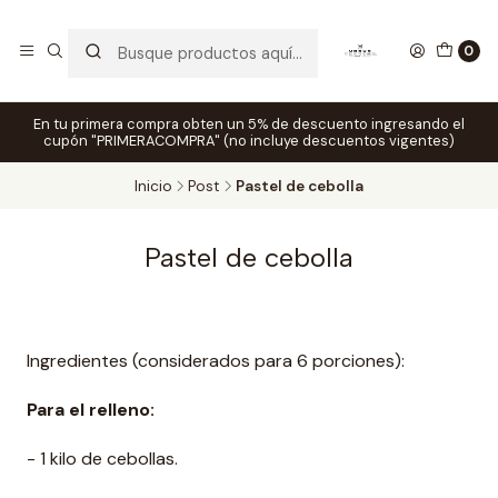
0
En tu primera compra obten un 5% de descuento ingresando el
cupón "PRIMERACOMPRA" (no incluye descuentos vigentes)
Inicio
Post
Pastel de cebolla
Pastel de cebolla
Ingredientes (considerados para 6 porciones):
Para el relleno:
- 1 kilo de cebollas.