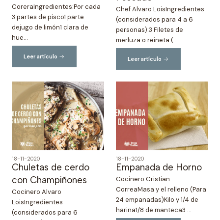
CoreraIngredientes:Por cada
Chef Alvaro LoisIngredientes
3 partes de pisco1 parte
(considerados para 4 a 6
dejugo de limón1 clara de
personas):3 Filetes de
hue...
merluza o reineta (...
Leer artículo
Leer artículo
18-11-2020
18-11-2020
Chuletas de cerdo
Empanada de Horno
con Champiñones
Cocinero Cristian
CorreaMasa y el relleno (Para
Cocinero Alvaro
24 empanadas)Kilo y 1/4 de
LoisIngredientes
harina1/8 de manteca3 ...
(considerados para 6