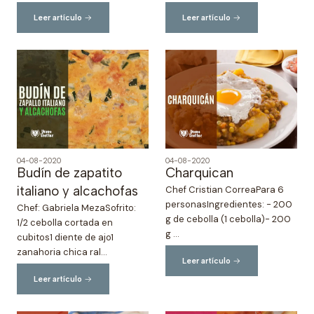
Leer artículo
Leer artículo
04-08-2020
04-08-2020
Budín de zapatito
Charquican
italiano y alcachofas
Chef Cristian CorreaPara 6
personasIngredientes: - 200
Chef: Gabriela MezaSofrito:⁣
g de cebolla (1 cebolla)- 200
1/2 cebolla cortada en
g ...
cubitos⁣1 diente de ajo⁣1
zanahoria chica ral...
Leer artículo
Leer artículo