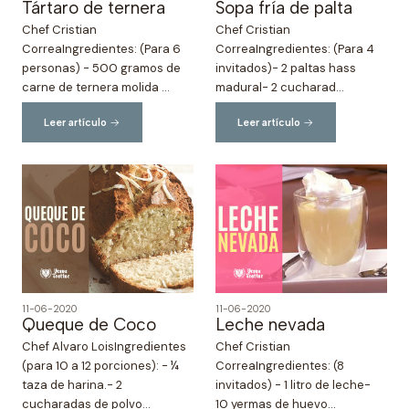
Tártaro de ternera
Sopa fría de palta
Chef Cristian
Chef Cristian
CorreaIngredientes: (Para 6
CorreaIngredientes: (Para 4
personas) - 500 gramos de
invitados)- 2 paltas hass
carne de ternera molida ...
madural- 2 cucharad...
Leer artículo
Leer artículo
11-06-2020
11-06-2020
Queque de Coco
Leche nevada
Chef Alvaro LoisIngredientes
Chef Cristian
(para 10 a 12 porciones): - ¼
CorreaIngredientes: (8
taza de harina.- 2
invitados) - 1 litro de leche-
cucharadas de polvo...
10 yermas de huevo...