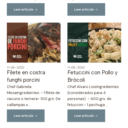
Leer artículo
Leer artículo
11-06-2020
11-06-2020
Filete en costra
Fetuccini con Pollo y
funghi porcini
Brócoli
Chef Gabriela
Chef Alvaro LoisIngredientes
MezaIngredientes: - 1 filete de
(considerados para 4
vacuno o ternera- 100 grs. De
personas): - 400 grs. de
callampas s...
fetuccini.- 1 pechuga ...
Leer artículo
Leer artículo