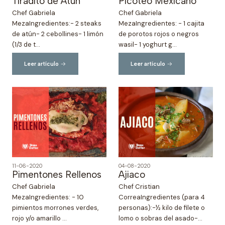
Tiradito de Atún
Picoteo Mexicano
Chef Gabriela
Chef Gabriela
MezaIngredientes:- 2 steaks
MezaIngredientes: - 1 cajita
de atún- 2 cebollines- 1 limón
de porotos rojos o negros
(1/3 de t...
wasil- 1 yoghurt g...
Leer artículo
Leer artículo
11-06-2020
04-08-2020
Pimentones Rellenos
Ajiaco
Chef Gabriela
Chef Cristian
MezaIngredientes: - 10
CorreaIngredientes (para 4
pimientos morrones verdes,
personas):⁣-½ kilo de filete o
rojo y/o amarillo ...
lomo o sobras del asado⁣-...