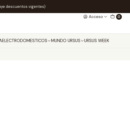
uye descuentos vigentes)
Acceso
0
A
ELECTRODOMESTICOS
MUNDO URSUS
URSUS WEEK