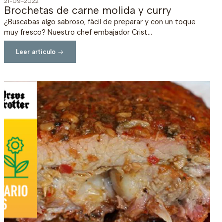
21-09-2022
Brochetas de carne molida y curry
¿Buscabas algo sabroso, fácil de preparar y con un toque
muy fresco? Nuestro chef embajador Crist...
Leer artículo